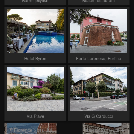
Barrel jellyfish
Beach restaurant
Hotel Byron
Forte Lorenese, Fortino
Via Piave
Via G Carducci
Florence 2016 Jul
Lucca 2016 Jul